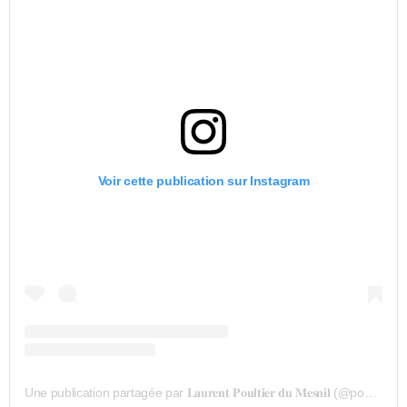
Voir cette publication sur Instagram
Une publication partagée par 𝐋𝐚𝐮𝐫𝐞𝐧𝐭 𝐏𝐨𝐮𝐥𝐭𝐢𝐞𝐫 𝐝𝐮 𝐌𝐞𝐬𝐧𝐢𝐥 (@poultier_du_mesnil)