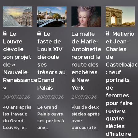
Le
Le
La malle
Mellerio
Louvre
faste de
de Marie-
et Jean-
dévoile
Louis XIV
Antoinette
Charles
son projet
déroule
reprend la
de
de «
ses
route des
Castelbajac
Nouvelle
trésors au
enchères
: neuf
Renaissance
Grand
à New
portraits
»
Palais
York
de
femmes
30/07/2026
28/07/2026
21/07/2026
pour faire
40 ans après
Le Grand
Plus de deux
revivre
les travaux
Palais ouvre
siècles après
quatre
du Grand
ses portes à
avoir
siècles
Louvre, le
une
parcouru les
d’histoire
musée va à
exposition
routes de