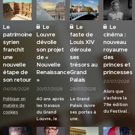
Le
Le
Le
Le
patrimoine
Louvre
faste de
cinéma :
syrien
dévoile
Louis XIV
nouveau
franchit
son projet
déroule
royaume
une
de «
ses
des
nouvelle
Nouvelle
trésors au
princes et
étape de
Renaissance
Grand
princesses
son retour
»
Palais
23/07/2026
04/08/2026
30/07/2026
28/07/2026
Alors que
s'achève la
Politique en
40 ans après
Le Grand
79e édition
matière de
les travaux
Palais ouvre
du Festival
cookies
du Grand
ses portes à
de Cannes,
Louvre, le
une
une
musée va à
exposition
interrogation
nouveau se
d'envergure