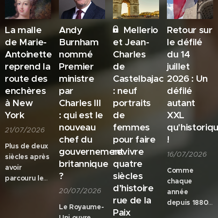
demeure :
moderniser.
consacrée
pourquoi
La ministre
aux tapis
certains
de la Culture
réalisés sous
La malle
Andy
Mellerio
Retour sur
héritiers des
Catherine
le règne de
de Marie-
Burnham
et Jean-
le défilé
grandes
Pégard a
Louis XIV.
Antoinette
nommé
Charles
du 14
dynasties
annoncé que
Une
reprend la
Premier
de
juillet
royales
les agences
trentaine de
route des
ministre
Castelbajac
2026 : Un
choisissent-
Studios
pièces
enchères
par
: neuf
défilé
ils désormais
Architecture
d'exception,
de
à New
Charles III
portraits
autant
Paris et
rarement
s'émanciper
Selldorf
présentées
York
: qui est le
de
XXL
des
Architects
au public, y
nouveau
femmes
qu'historiq
21/07/2026
obligations
dirigeront ce
sont réunies
chef du
pour faire
!
protocolaires
chantier
pour mettre
Plus de deux
gouvernement
revivre
pour se
16/07/2026
controversé
en lumière un
siècles après
britannique
quatre
construire
intitulé
pan
avoir
Comme
?
siècles
une identité
"Louvre-
méconnu du
parcouru les
chaque
propre sous
d’histoire
Nouvelle
patrimoine
routes de
20/07/2026
année
les
Renaissance",
français. Ces
rue de la
France dans
depuis 1880,
Le Royaume-
projecteurs ?
estimé à 1,15
œuvres
le sillage de
Paix
le 14 juillet et
Uni ouvre