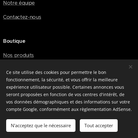
Notre équipe
Contactez-nous
Boutique
Nos produits
Panier
Ce site utilise des cookies pour permettre le bon
fonctionnement, la sécurité, et vous offrir la meilleure
expérience utilisateur possible. Certaines annonces vous
Liens utiles
seront proposées en fonction de vos centres d'intérêt, de
vos données démographiques et des informations sur votre
Politique de confidentialité
compte Google, conformément aux règlementation AdSense.
Politique en matière de cookies
N'acceptez que le nécessaire
Tout accepter
Conditions générales de vente