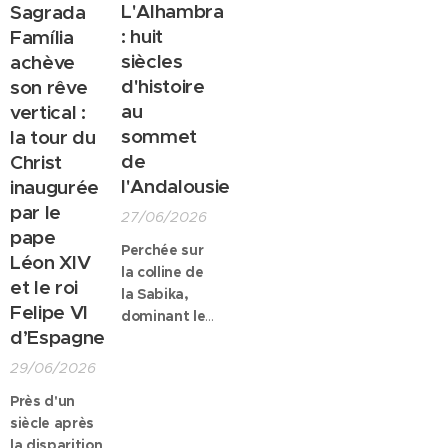
L'Alhambra
Sagrada
: huit
Família
siècles
achève
d'histoire
son rêve
au
vertical :
sommet
la tour du
de
Christ
l'Andalousie
inaugurée
par le
27/06/2026
pape
Perchée sur
Léon XIV
la colline de
et le roi
la Sabika,
Felipe VI
dominant les
d’Espagne
toits de
Grenade et
29/06/2026
les cimes
Près d'un
enneigées
siècle après
de la Sierra
la disparition
Nevada,