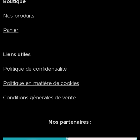
Boutique
du monde.
entier.
La
Derrière ses
Nos produits
cérémonie,
délicates...
présidée par
Panier
le pape Léon
XIV et en
présence de
la famille
Liens utiles
royale...
Politique de confidentialité
Politique en matière de cookies
Conditions générales de vente
Nos partenaires :