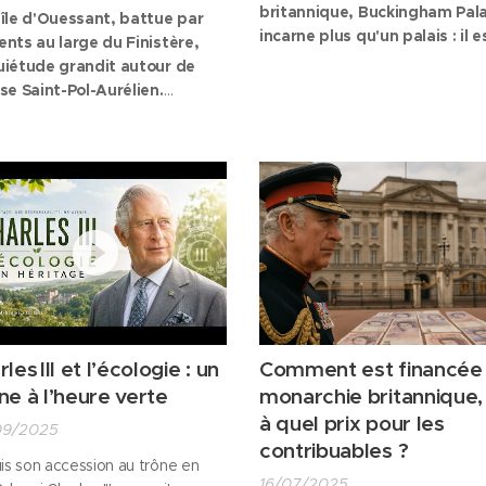
britannique, Buckingham Pal
l'île d'Ouessant, battue par
incarne plus qu'un palais : il e
vents au large du Finistère,
quintessence du pouvoir roya
quiétude grandit autour de
le cœur battant de la monarc
ise Saint-Pol-Aurélien.
du Royaume-Uni. De sa
ilisé par le temps et les
construction modeste au XVII
mpéries, l'édifice menace
siècle à son statut actuel de
urd'hui de voir sa toiture
centre diplomatique et
fondrer. Face à l'urgence,
institutionnel, retour sur
sociation de sauvegarde du
l'évolution d'un...
moine religieux de l'île a
dé de lancer un appel peu
un :...
les III et l’écologie : un
Comment est financée 
ne à l’heure verte
monarchie britannique,
à quel prix pour les
09/2025
contribuables ?
is son accession au trône en
16/07/2025