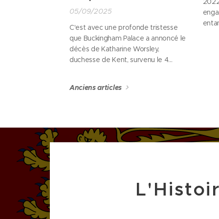
2022,
05/09/2025
enga
enta
C'est avec une profonde tristesse
si se
que Buckingham Palace a annoncé le
limit
décès de Katharine Worsley,
publi
duchesse de Kent, survenu le 4
envi
septembre 2025 à l'âge de 92 ans.
perso
Elle s'est éteinte paisiblement au
Anciens articles
lancé
Palais de Kensington, entourée de sa
de ma
famille.
L'Histoi