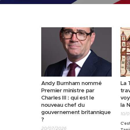
Andy Burnham nommé
La 
Premier ministre par
tra
Charles III : qui est le
voy
nouveau chef du
la 
gouvernement britannique
10/0
?
C'es
20/07/2026
Tapi