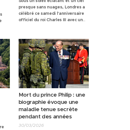
Sous un soleil éclatant et un ciel
presque sans nuages, Londres a
célébré ce samedi l'anniversaire
is
officiel du roi Charles III avec un
e
Trooping the Colour
particulièrement réussi. Entre les
uniformes écarlates des gardes,
il
les sourires de la famille royale et
 Son
la précision impressionnante du
é la
cérémonial militaire, tous les
ingrédients étaient réunis...
ans
nne,
Mort du prince Philip : une
biographie évoque une
maladie tenue secrète
pendant des années
30/03/2026
re