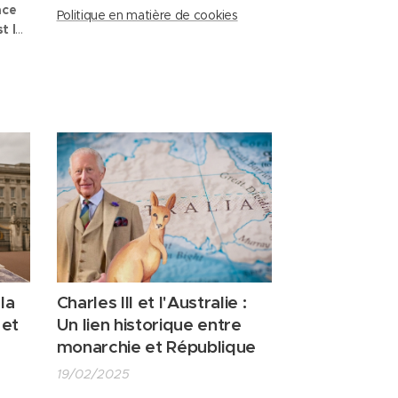
ace
Politique en matière de cookies
st la
l et
hie
Ie
la
Charles III et l'Australie :
 et
Un lien historique entre
monarchie et République
19/02/2025