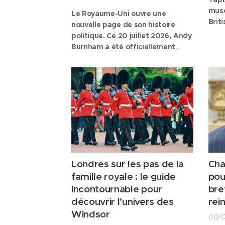
musé
Le Royaume-Uni ouvre une
Brit
nouvelle page de son histoire
elle
politique. Ce 20 juillet 2026, Andy
le c
Burnham a été officiellement
temp
nommé Premier ministre par le roi
entr
Charles III au palais de
Moye
Buckingham, à l'issue de la
démission de Keir Starmer. Reçu
dans le célèbre Salon chinois
(
Chinese Drawing Room
), le
nouveau chef du gouvernement a
accompli l'une des...
Londres sur les pas de la
Char
famille royale : le guide
pou
incontournable pour
bre
découvrir l’univers des
rei
Windsor
09/