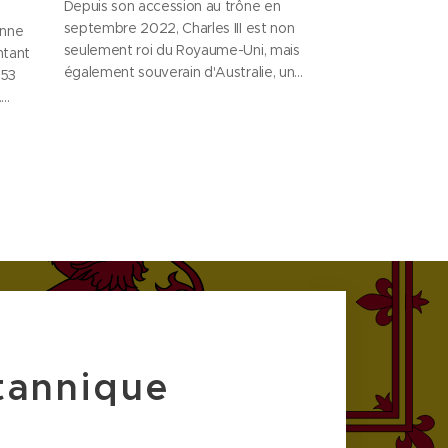
Depuis son accession au trône en
septembre 2022, Charles III est non
onne
seulement roi du Royaume-Uni, mais
ntant
également souverain d'Australie, un
 53
pays où la monarchie est toujours un
.
sujet de débat. Pourtant, son histoire
 le
avec cette nation remonte bien
avant son règne et s'étend sur
rité,
plusieurs décennies de visites, de
ce
relations diplomatiques et...
me
itannique