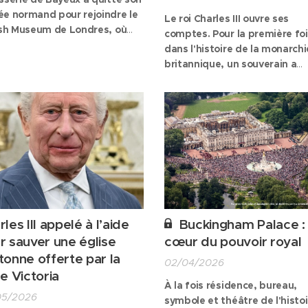
e normand pour rejoindre le
Le roi Charles III ouvre ses
ish Museum de Londres, où
comptes. Pour la première fo
 sera présentée au public dans
dans l'histoire de la monarchi
adre d'une exposition
britannique, un souverain a
oraire consacrée aux liens
accepté de rendre public le
e la France et l'Angleterre au
montant exact des impôts qu'
n Âge.
verse sur ses revenus privés.
fils, le prince William, a adopt
même démarche. Présentée
comme une nouvelle étape d
la modernisation de la Couro
cette...
les III appelé à l’aide
Buckingham Palace :
r sauver une église
cœur du pouvoir royal
tonne offerte par la
02/04/2026
ne Victoria
À la fois résidence, bureau,
05/2026
symbole et théâtre de l'histoi