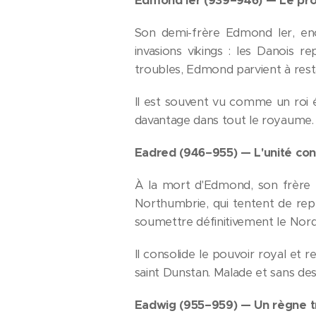
Edmond Ier (939–946) — Le pr
Son demi-frère Edmond Ier, enco
invasions vikings : les Danois r
troubles, Edmond parvient à rest
Il est souvent vu comme un roi én
davantage dans tout le royaume.
Eadred (946–955) — L'unité con
À la mort d'Edmond, son frère E
Northumbrie, qui tentent de rep
soumettre définitivement le Nord
Il consolide le pouvoir royal et 
saint Dunstan. Malade et sans de
Eadwig (955–959) — Un règne t