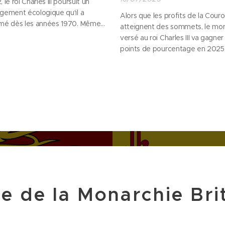
 le roi Charles III poursuit un
gement écologique qu'il a
Alors que les profits de la Cour
mé dès les années 1970. Même
atteignent des sommets, le mo
s fonctions constitutionnelles
versé au roi Charles III va gagner
ent désormais son intervention
points de pourcentage en 2025
que sur les questions
Comment fonctionne réellement
ronnementales, son influence
financement de la monarchie
nnelle et celles des initiatives
britannique ? Entre patrimoine hé
es à son instigation continuent
dotation publique et transparen
rquer...
relative, décryptage d'un systè
unique en Europe.
re de la Monarchie Br