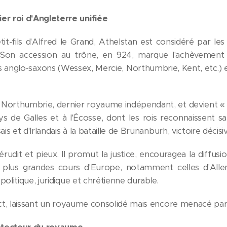
r roi d'Angleterre unifiée
tit-fils d'Alfred le Grand, Athelstan est considéré par l
 Son accession au trône, en 924, marque l'achèvement 
s anglo-saxons (Wessex, Mercie, Northumbrie, Kent, etc.) et
 Northumbrie, dernier royaume indépendant, et devient « ro
ys de Galles et à l'Écosse, dont les rois reconnaissent sa
is et d'Irlandais à la bataille de Brunanburh, victoire décisi
rudit et pieux. Il promut la justice, encouragea la diffusion
es plus grandes cours d'Europe, notamment celles d'Al
politique, juridique et chrétienne durable.
rect, laissant un royaume consolidé mais encore menacé par