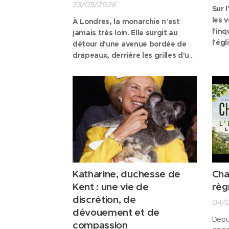
23/05/2026
Sur 
les 
À Londres, la monarchie n'est
l'in
jamais très loin. Elle surgit au
l'égl
détour d'une avenue bordée de
Frag
drapeaux, derrière les grilles d'un
inte
palais, dans les pierres séculaires
aujo
d'une abbaye ou encore dans le
s'ef
cérémonial minutieux d'une
l'as
parade militaire. Plus qu'une
patri
simple institution, la famille
déci
royale britannique façonne
comm
profondément l'identité de la
capitale...
Katharine, duchesse de
Char
Kent : une vie de
règ
discrétion, de
04/
dévouement et de
Depu
compassion