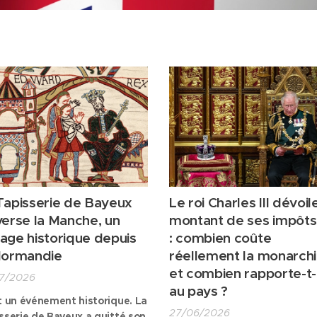
Tapisserie de Bayeux
Le roi Charles III dévoil
verse la Manche, un
montant de ses impôts
age historique depuis
:
combien coûte
Normandie
réellement la monarch
et combien rapporte-t-
7/2026
au pays ?
t un événement historique. La
27/06/2026
sserie de Bayeux a quitté son