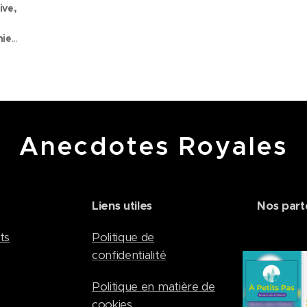
ive,
ier.
ur
rit
gée
Anecdotes Royales
Liens utiles
Nos part
ts
Politique de
confidentialité
Politique en matière de
cookies