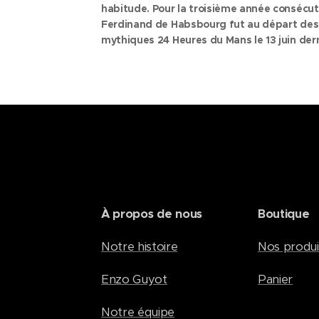
habitude. P
our la troisième année consécut
Ferdinand de Habsbourg fut au départ des
mythiques 24 Heures du Mans le 13 juin dern
Le pilote autrichien, appelé à devenir le fut
chef de la Maison de Habsbourg-Lorraine, p
place au volant de l'Alpine A424 n°35 enga
dans le Championnat du monde...
À propos de nous
Boutique
Notre histoire
Nos produi
Enzo Guyot
Panier
Notre équipe