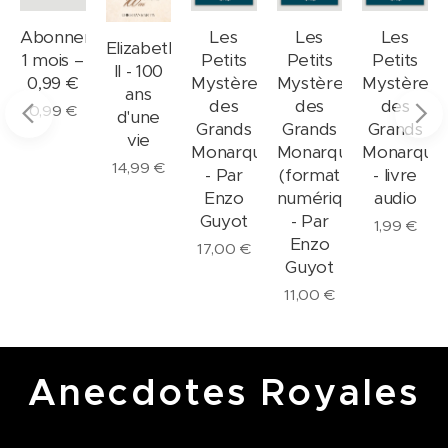
ment
Abonnement
Les
Les
Les
Elizabeth
1 mois –
Petits
Petits
Petits
II - 100
0,99 €
Mystères
Mystères
Mystères
ans
des
des
des
0,99
€
d'une
Grands
Grands
Grands
vie
Monarques
Monarques
Monarque
14,99
€
- Par
(format
- livre
Enzo
numérique)
audio
Guyot
- Par
1,99
€
Enzo
17,00
€
Guyot
11,00
€
Anecdotes Royales