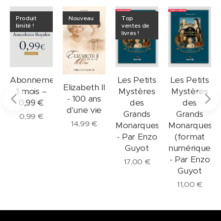
Produit
Nouveau
Top
limité !
ventes de
livres !
nt
Abonnement
Les Petits
Les Petits
Elizabeth II
1 mois –
Mystères
Mystères
- 100 ans
0,99 €
des
des
d'une vie
Grands
Grands
0,99
€
14,99
€
Monarques
Monarques
- Par Enzo
(format
Guyot
numérique)
- Par Enzo
17,00
€
Guyot
11,00
€