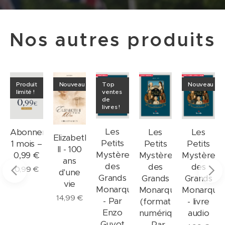
Nos autres produits
Produit
Nouveau
Top
Nouveau
limité !
ventes
de
livres !
Les
ment
Abonnement
Les
Les
Elizabeth
Petits
1 mois –
Petits
Petits
II - 100
Mystères
0,99 €
Mystères
Mystères
ans
des
des
des
0,99
€
d'une
Grands
Grands
Grands
vie
Monarques
Monarques
Monarque
14,99
€
- Par
(format
- livre
Enzo
numérique)
audio
Guyot
- Par