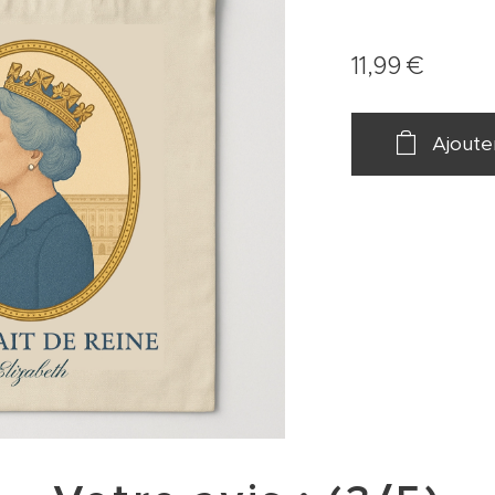
11,99
€
Ajoute