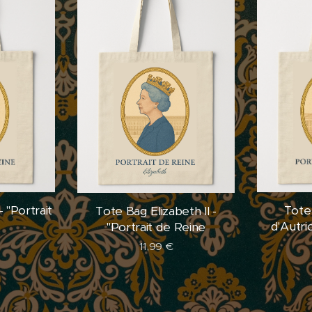
 "Portrait
Tote
Tote Bag Elizabeth II -
e
d'Autri
"Portrait de Reine
11,99
€