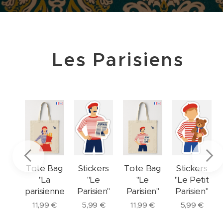
Les Parisiens
ers
Tote Bag
Stickers
Tote Bag
Stickers
a
"La
"Le
"Le
"Le Petit
enne"
parisienne"
Parisien"
Parisien"
Parisien"
€
11,99
€
5,99
€
11,99
€
5,99
€