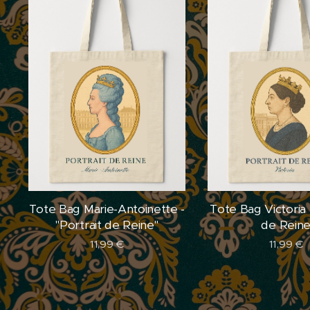
Tote Bag Marie-Antoinette -
Tote Bag Victoria -
"Portrait de Reine"
de Rein
11,99
€
11,99
€