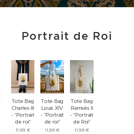
Portrait de Roi
Tote Bag
Tote Bag
Tote Bag
Tote Bag
Stickers
Tote Bag
Stickers
Tote 
"Le Petit
Charles III
"La Petite
Louis XIV
"La Petite
Ramsès II
"La
"La
Parisien"
- "Portrait
Parisienne"
- "Portrait
Parisienne"
- "Portrait
parisienne"
parisie
de roi"
de roi"
de Roi"
11,99
€
11,99
€
5,99
€
5,99
€
11,99
11,99
€
11,99
€
11,99
€