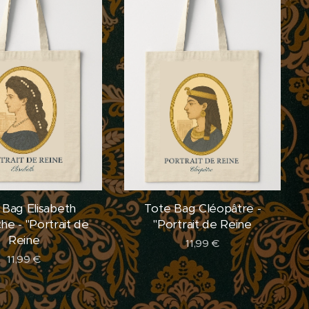
 Bag Elisabeth
Tote Bag Cléopâtre -
che - "Portrait de
"Portrait de Reine
Reine
11,99
€
11,99
€