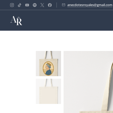
anecdotesroyales@gmail.com