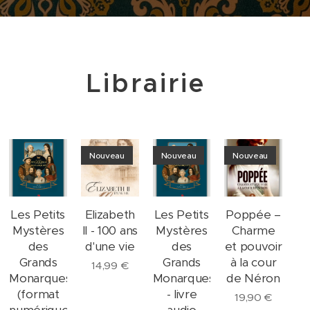
Librairie
Nouveau
Nouveau
Nouveau
Les Petits
Elizabeth
Les Petits
Poppée –
Mystères
II - 100 ans
Mystères
Charme
Bag
Stickers
Tote Bag
des
d'une vie
des
et pouvoir
"Le
"Le
Grands
Grands
à la cour
nne"
Parisien"
Parisien"
14,99
€
Monarques
Monarques
de Néron
€
5,99
€
11,99
€
(format
- livre
19,90
€