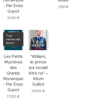
numérique)
audio
- Par Enzo
1,99
€
Guyot
11,00
€
Top
ventes de
livres !
Les Petits
"William,
Mystères
le prince
des
qui voulait
Grands
être roi" –
Monarques
Kévin
- Par Enzo
Guillot
Guyot
19,00
€
17,00
€