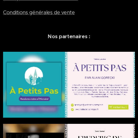
Royales
et
Conditions générales de vente
découvrir
régulière
ment de
Nos partenaires :
nouveau
x articles
exclusifs.
L'abonne
ment est
valable 12
mois et
peut être
renouvel
é chaque
année
directem
ent sur le