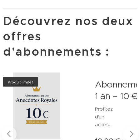
Découvrez nos deux
offres
d'abonnements :
ent
Abonneme
Produit limité !
1 an – 10 €
Profitez
d'un
accès
privilégié