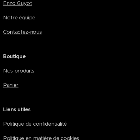
Monarqu
Enzo Guyot
es" en
version
Notre équipe
PDF .
Contactez-nous
Une
formule
économi
que
Boutique
idéale
Nos produits
pour les
lecteurs
Panier
fidèles
souhaitan
t suivre
Liens utiles
toute
l'actualité
Politique de confidentialité
d'Anecd
otes
Politique en matière de cookies