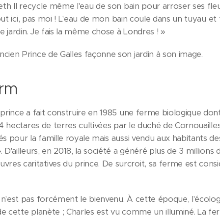
abeth II recycle même l'eau de son bain pour arroser ses fleu
out ici, pas moi ! L'eau de mon bain coule dans un tuyau 
 le jardin. Je fais la même chose à Londres ! »
ancien Prince de Galles façonne son jardin à son image.
arm
e prince a fait construire en 1985 une ferme biologique dont 
 364 hectares de terres cultivées par le duché de Cornouaill
sés pour la famille royale mais aussi vendu aux habitants des
. D'ailleurs, en 2018, la société a généré plus de 3 millions
vres caritatives du prince. De surcroit, sa ferme est co
 n'est pas forcément le bienvenu. À cette époque, l'écologi
 de cette planète ; Charles est vu comme un illuminé. La fe