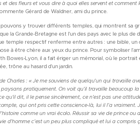
t des fleurs et vous dire à quoi elles servent et comment l
ommente Gérard de Waldner, ami du prince.
 pouvons y trouver différents temples, qui montrent sa gr
 que la Grande-Bretagne est l'un des pays avec le plus de di
e temple respectif renferme entre autres : une bible, un c
chose à être chère aux yeux du prince. Pour symboliser l'amo
h Bowes-Lyon, il a fait ériger un mémorial, où le portrait 
, trône au hasard d'un jardin.
e Charles : « Je me souviens de quelqu'un qui travaille ave
aysans pratiquement. On voit qu'il travaille beaucoup la ter
e qu'il dit, il le pense sincèrement, ce n'est pas une attitu
ompte, qui ont pris cette conscience-là, lui il l'a vraiment.
l'histoire comme un vrai écolo. Réussir sa vie de prince ou
sa vie d'homme c'est un peu plus compliqué et lui a compris ç