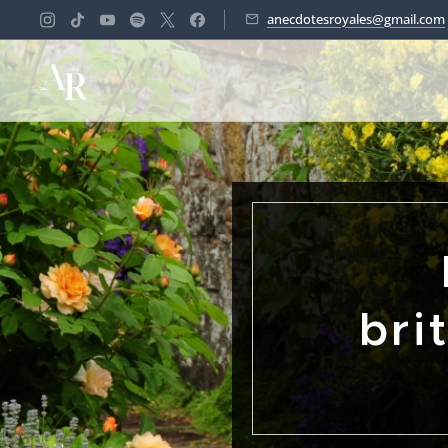
anecdotesroyales@gmail.com
bri