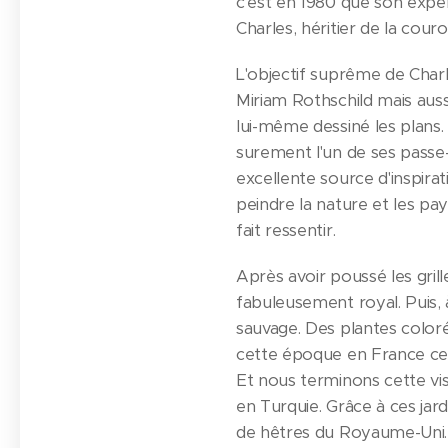
c'est en 1980 que son expé
Charles, héritier de la cou
L'objectif suprême de Charl
Miriam Rothschild mais aussi
lui-même dessiné les plans. 
surement l'un de ses passe-
excellente source d'inspiratio
peindre la nature et les pay
fait ressentir.
Après avoir poussé les gril
fabuleusement royal. Puis, 
sauvage. Des plantes coloré
cette époque en France ce 
Et nous terminons cette visit
en Turquie. Grâce à ces jard
de hêtres du Royaume-Uni. L