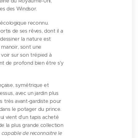
 Reine du Royaume-Uni,
tes des Windsor.
o-écologique reconnu.
rtis de ses rêves, dont il a
 dessiner la nature est
e manoir, sont une
e voir sur son trépied à
ent de profond bien être s'y
nçaise, symétrique et
ssus, avec un jardin plus
s très avant-gardiste pour
ans le potager du prince.
lui vient d'un tapis acheté
de la plus grande collection
st capable de reconnaitre le