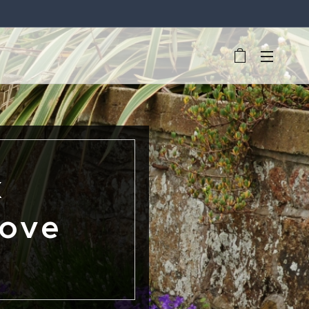
x
rove