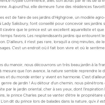
rience royale commence, avec son achat par le fils de la
ronne. Aujourd'hui, elle demeure l'une des résidences favori
es est de faire de ses jardins d'Highgrove, un modèle agr
 Lady Salisbury, l'ont conseillé pour concevoir ses jardins so
Il s'avère que le prince est un excellent aquarelliste et que
temps favoris. Les resplendissants jardins qui entourent l
n. D'ailleurs, il n'est pas rare, lorsqu'il a cinq minutes, de l
sages. C'est un endroit où il fait bon vivre et où le sentim
les du manoir, nous découvrons un très beau jardin à la fra
à mesure que l'on avance, la nature semble reprendre le de
es et du monde entier y vivent en harmonie. C'est d'ailleur
genre de jardin ! Au détour d'un chemin, nous pénétrons d
e par le jardin oriental, cher à ses yeux, dont l'inspiration 
ins, le prince Charles peut se vanter d'être le propriétaire 
'on dit du prince lors de balades dans la nature, qu'«
il e