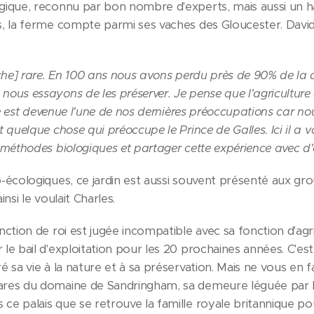
ogique, reconnu par bon nombre d'experts, mais aussi un 
s, la ferme compte parmi ses vaches des Gloucester. David
vache] rare. En 100 ans nous avons perdu près de 90% de la 
nous essayons de les préserver. Je pense que l'agriculture
elle est devenue l'une de nos dernières préoccupations car n
t quelque chose qui préoccupe le Prince de Galles. Ici il a v
 méthodes biologiques et partager cette expérience avec d'a
o-écologiques, ce jardin est aussi souvent présenté aux gro
ainsi le voulait Charles.
nction de roi est jugée incompatible avec sa fonction d'agric
 le bail d'exploitation pour les 20 prochaines années. C'es
 sa vie à la nature et à sa préservation. Mais ne vous en fai
ares du domaine de Sandringham, sa demeure léguée par la
ce palais que se retrouve la famille royale britannique po