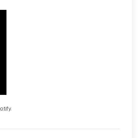
otify
.