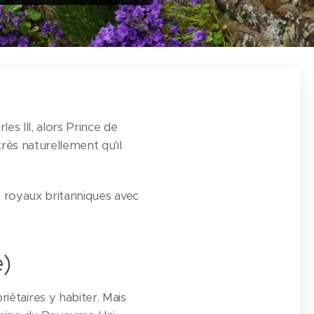
les III, alors Prince de
très naturellement qu'il
ns royaux britanniques avec
e)
étaires y habiter. Mais