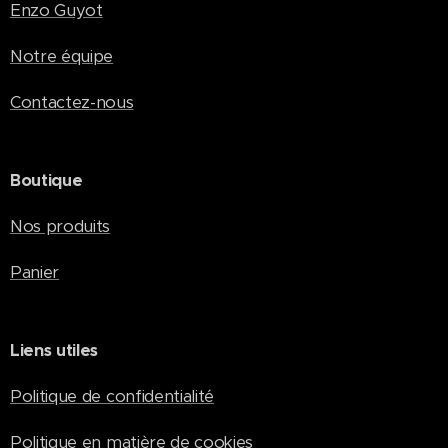
Monarqu
Enzo Guyot
es" en
version
Notre équipe
PDF .
Contactez-nous
Une
formule
économi
que
Boutique
idéale
Nos produits
pour les
lecteurs
Panier
fidèles
souhaitan
t suivre
Liens utiles
toute
l'actualité
Politique de confidentialité
d'Anecd
otes
Politique en matière de cookies