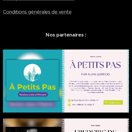
Royales
et
Conditions générales de vente
découvrir
régulière
ment de
Nos partenaires :
nouveau
x articles
exclusifs.
L'abonne
ment est
valable 12
mois et
peut être
renouvel
é chaque
année
directem
ent sur le