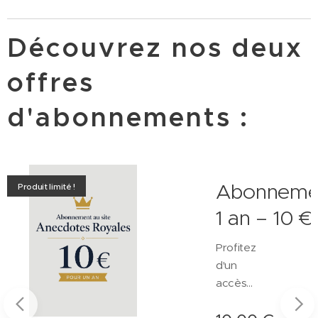
Découvrez nos deux
offres
d'abonnements :
ent
Abonneme
Produit limité !
1 an – 10 €
Profitez
d'un
accès
privilégié