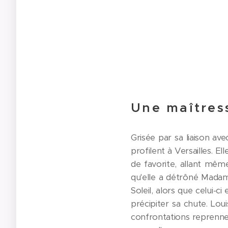
Une maîtress
Grisée par sa liaison ave
profilent à Versailles. E
de favorite, allant même
qu'elle a détrôné Mada
Soleil, alors que celui-
précipiter sa chute. Loui
confrontations reprennent