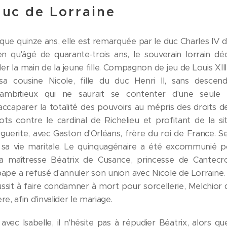
duc de Lorraine
'a que quinze ans, elle est remarquée par le duc Charles IV
n qu'âgé de quarante-trois ans, le souverain lorrain déc
 la main de la jeune fille. Compagnon de jeu de Louis XIII, 
a cousine Nicole, fille du duc Henri II, sans desce
ambitieux qui ne saurait se contenter d'une seule 
'accaparer la totalité des pouvoirs au mépris des droits
ts contre le cardinal de Richelieu et profitant de la si
erite, avec Gaston d'Orléans, frère du roi de France. Se
sa vie maritale. Le quinquagénaire a été excommunié p
sa maîtresse Béatrix de Cusance, princesse de Cantecro
pe a refusé d'annuler son union avec Nicole de Lorraine. 
ussit à faire condamner à mort pour sorcellerie, Melchior d
re, afin d'invalider le mariage.
vec Isabelle, il n'hésite pas à répudier Béatrix, alors que