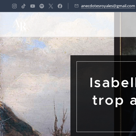
anecdotesroyales@gmail.com
Isabel
trop 