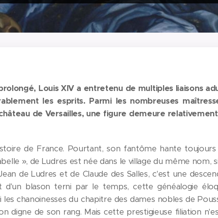
rolongé, Louis XIV a entretenu de multiples liaisons adu
ablement les esprits. Parmi les nombreuses maîtresse
 château de Versailles, une figure demeure relativemen
istoire de France. Pourtant, son fantôme hante toujours 
sabelle », de Ludres est née dans le village du même nom, 
e Jean de Ludres et de Claude des Salles, c'est une desce
 d'un blason terni par le temps, cette généalogie éloq
i les chanoinesses du chapitre des dames nobles de Pouss
on digne de son rang. Mais cette prestigieuse filiation n'e