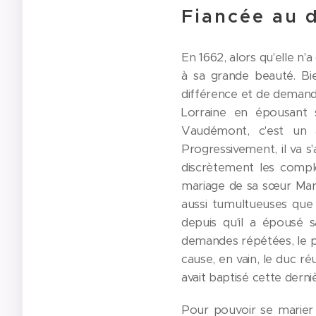
Fiancée au 
En 1662, alors qu'elle n
à sa grande beauté. Bie
différence et de demander
Lorraine en épousant s
Vaudémont, c'est un 
Progressivement, il va s
discrètement les complo
mariage de sa sœur Margu
aussi tumultueuses que 
depuis qu'il a épousé 
demandes répétées, le pa
cause, en vain, le duc ré
avait baptisé cette derniè
Pour pouvoir se marier a