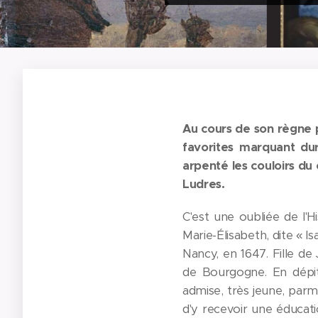
Au cours de son règne p
favorites marquant dur
arpenté les couloirs du
Ludres.
C'est une oubliée de l'H
Marie-Élisabeth, dite « I
Nancy, en 1647. Fille d
de Bourgogne. En dépit
admise, très jeune, parm
d'y recevoir une éducati