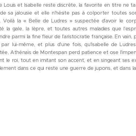
e Louis et Isabelle reste discrète, la favorite en titre ne t
de sa jalousie et elle n'hésite pas à colporter toutes s
 Voilà la « Belle de Ludres » suspectée d'avoir le cor
té la gale, la lèpre, et toutes autres maladies que l'esp
re parmi la fine fleur de l'aristocratie française. En vain, 
er par lui-même, et plus d'une fois, qu'Isabelle de Ludre
tée, Athénaïs de Montespan perd patience et ose l'impensa
ant le roi, tout en imitant son accent, et en singeant ses 
lement dans ce qui reste une guerre de jupons, et dans la