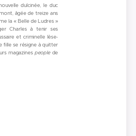
ouvelle dulcinée, le duc
mont, âgée de treize ans
me la « Belle de Ludres »
ger Charles à tenir ses
saire et criminelle lèse-
fille se résigne à quitter
leurs magazines
people
de