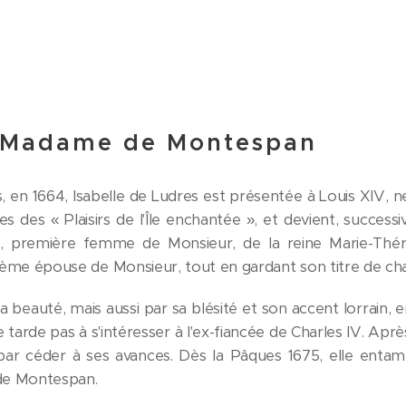
e Madame de Montespan
s, en 1664, Isabelle de Ludres est présentée à Louis XIV, n
tes des « Plaisirs de l'Île enchantée », et devient, succe
e, première femme de Monsieur, de la reine Marie-Thér
ième épouse de Monsieur, tout en gardant son titre de ch
 beauté, mais aussi par sa blésité et son accent lorrain, 
e tarde pas à s'intéresser à l'ex-fiancée de Charles IV. Apr
par céder à ses avances. Dès la Pâques 1675, elle entame
e Montespan.