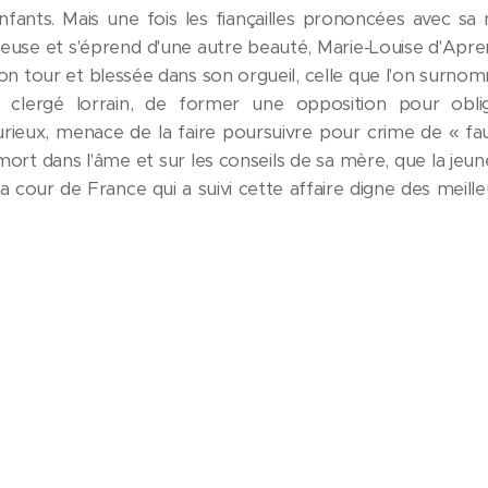
ants. Mais une fois les fiançailles prononcées avec sa n
use et s'éprend d'une autre beauté, Marie-Louise d'Apre
on tour et blessée dans son orgueil, celle que l'on surnom
u clergé lorrain, de former une opposition pour obli
urieux, menace de la faire poursuivre pour crime de « faus
mort dans l'âme et sur les conseils de sa mère, que la jeune 
la cour de France qui a suivi cette affaire digne des meil